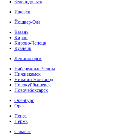
Зеленодольск
Ижевск
Йошкар-Ола
Казань
Киров
Кирово-Чепецк
Кузнецк
Лениногорск
Набережные Челны
Нижнекамск
Нижний Новгород
Новокуйбышевск
Новочебоксарск
Оренбург
Орск
Пенза
Пермь
Салават