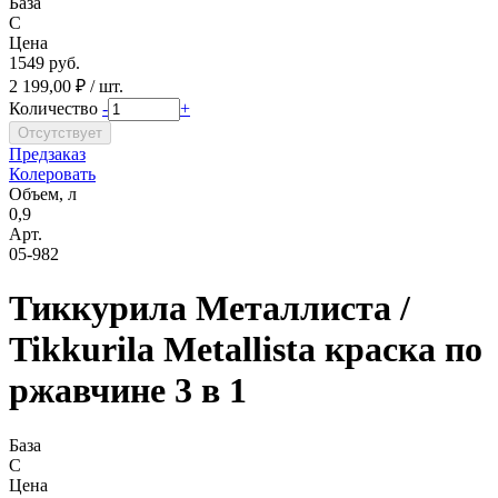
База
C
Цена
1549 руб.
2 199,00 ₽ / шт.
Количество
-
+
Предзаказ
Колеровать
Объем, л
0,9
Арт.
05-982
Тиккурила Металлиста /
Tikkurila Metallista краска по
ржавчине 3 в 1
База
C
Цена