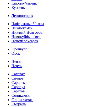
Кирово-Чепецк
Кузнецк
Лениногорск
Набережные Челны
Нижнекамск
Нижний Новгород
Новокуйбышевск
Новочебоксарск
Оренбург
Орск
Пенза
Пермь
Салават
Самара
Саранск
Сарапул
Саратов
Соликамск
Стерлитамак
Сызрань