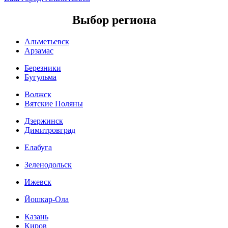
Выбор региона
Альметьевск
Арзамас
Березники
Бугульма
Волжск
Вятские Поляны
Дзержинск
Димитровград
Елабуга
Зеленодольск
Ижевск
Йошкар-Ола
Казань
Киров