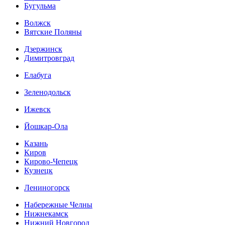
Бугульма
Волжск
Вятские Поляны
Дзержинск
Димитровград
Елабуга
Зеленодольск
Ижевск
Йошкар-Ола
Казань
Киров
Кирово-Чепецк
Кузнецк
Лениногорск
Набережные Челны
Нижнекамск
Нижний Новгород