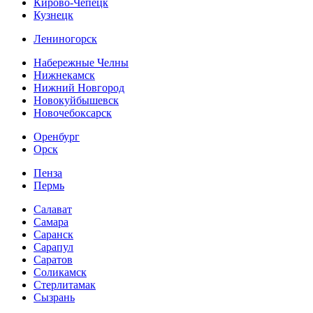
Кирово-Чепецк
Кузнецк
Лениногорск
Набережные Челны
Нижнекамск
Нижний Новгород
Новокуйбышевск
Новочебоксарск
Оренбург
Орск
Пенза
Пермь
Салават
Самара
Саранск
Сарапул
Саратов
Соликамск
Стерлитамак
Сызрань