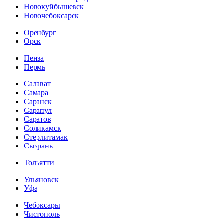
Новокуйбышевск
Новочебоксарск
Оренбург
Орск
Пенза
Пермь
Салават
Самара
Саранск
Сарапул
Саратов
Соликамск
Стерлитамак
Сызрань
Тольятти
Ульяновск
Уфа
Чебоксары
Чистополь