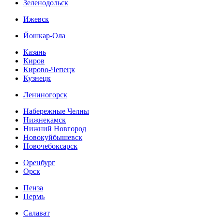
Зеленодольск
Ижевск
Йошкар-Ола
Казань
Киров
Кирово-Чепецк
Кузнецк
Лениногорск
Набережные Челны
Нижнекамск
Нижний Новгород
Новокуйбышевск
Новочебоксарск
Оренбург
Орск
Пенза
Пермь
Салават