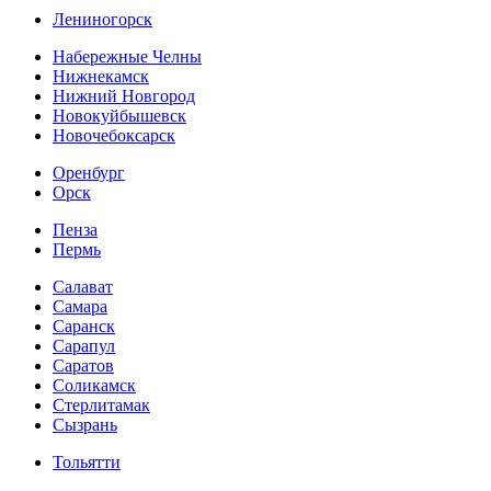
Лениногорск
Набережные Челны
Нижнекамск
Нижний Новгород
Новокуйбышевск
Новочебоксарск
Оренбург
Орск
Пенза
Пермь
Салават
Самара
Саранск
Сарапул
Саратов
Соликамск
Стерлитамак
Сызрань
Тольятти