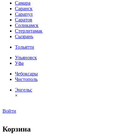
Самара
Саранск
Сарапул
Саратов
Соликамск
Стерлитамак
Сызрань
Тольятти
Ульяновск
Уфа
Чебоксары
Чистополь
Энгельс
×
Войти
Корзина