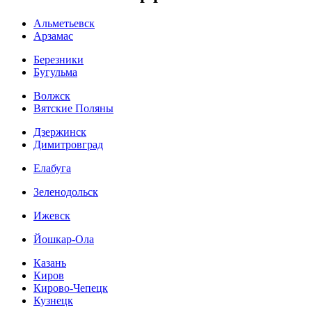
Альметьевск
Арзамас
Березники
Бугульма
Волжск
Вятские Поляны
Дзержинск
Димитровград
Елабуга
Зеленодольск
Ижевск
Йошкар-Ола
Казань
Киров
Кирово-Чепецк
Кузнецк