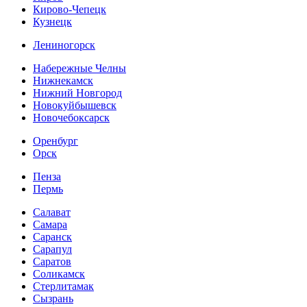
Кирово-Чепецк
Кузнецк
Лениногорск
Набережные Челны
Нижнекамск
Нижний Новгород
Новокуйбышевск
Новочебоксарск
Оренбург
Орск
Пенза
Пермь
Салават
Самара
Саранск
Сарапул
Саратов
Соликамск
Стерлитамак
Сызрань