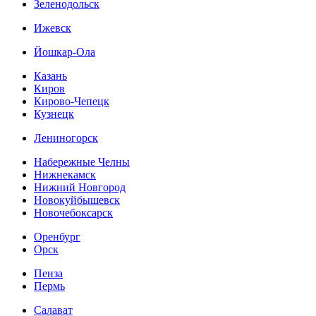
Зеленодольск
Ижевск
Йошкар-Ола
Казань
Киров
Кирово-Чепецк
Кузнецк
Лениногорск
Набережные Челны
Нижнекамск
Нижний Новгород
Новокуйбышевск
Новочебоксарск
Оренбург
Орск
Пенза
Пермь
Салават