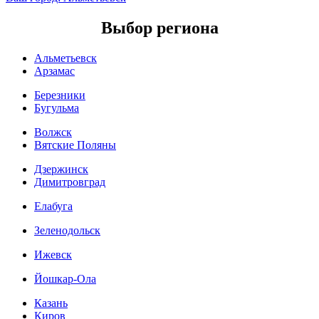
Выбор региона
Альметьевск
Арзамас
Березники
Бугульма
Волжск
Вятские Поляны
Дзержинск
Димитровград
Елабуга
Зеленодольск
Ижевск
Йошкар-Ола
Казань
Киров