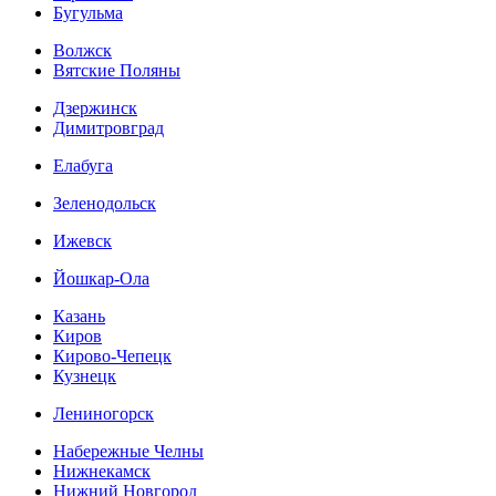
Бугульма
Волжск
Вятские Поляны
Дзержинск
Димитровград
Елабуга
Зеленодольск
Ижевск
Йошкар-Ола
Казань
Киров
Кирово-Чепецк
Кузнецк
Лениногорск
Набережные Челны
Нижнекамск
Нижний Новгород