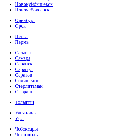
Новокуйбышевск
Новочебоксарск
Оренбург
Орск
Пенза
Пермь
Салават
Самара
Саранск
Сарапул
Саратов
Соликамск
Стерлитамак
Сызрань
Тольятти
Ульяновск
Уфа
Чебоксары
Чистополь