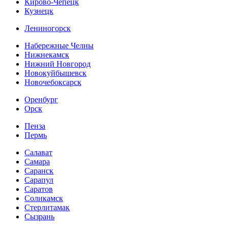
Кирово-Чепецк
Кузнецк
Лениногорск
Набережные Челны
Нижнекамск
Нижний Новгород
Новокуйбышевск
Новочебоксарск
Оренбург
Орск
Пенза
Пермь
Салават
Самара
Саранск
Сарапул
Саратов
Соликамск
Стерлитамак
Сызрань